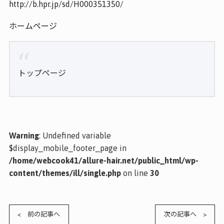
http://b.hpr.jp/sd/H000351350/
ホームページ
トップページ
Warning
: Undefined variable
$display_mobile_footer_page in
/home/webcook41/allure-hair.net/public_html/wp-
content/themes/ill/single.php
on line
30
< 前の記事へ
次の記事へ >