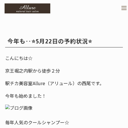
>
メ
今年も‥⭐️5月22日の予約状況⭐️
こんにちは☆
京王堀之内駅から徒歩２分
駅チカ美容室Allure（アリュール）の西尾です。
今年も始めました！
毎年人気のクールシャンプー☆