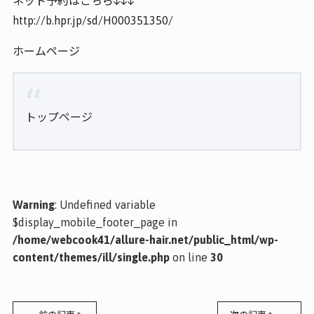
ネット予約はこちら↓↓↓
http://b.hpr.jp/sd/H000351350/
ホームページ
トップページ
Warning
: Undefined variable
$display_mobile_footer_page in
/home/webcook41/allure-hair.net/public_html/wp-
content/themes/ill/single.php
on line
30