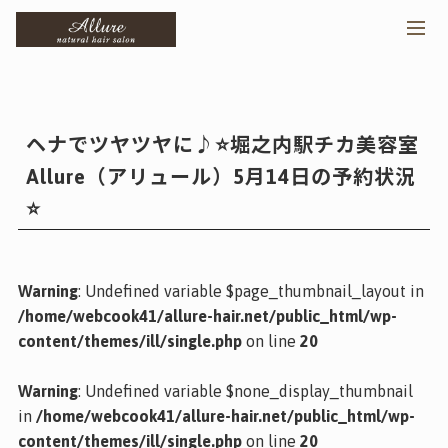
>
メニ
ヘナでツヤツヤに♪⭐️堀之内駅チカ美容室
Allure（アリュール）5月14日の予約状況
⭐️
Warning
: Undefined variable $page_thumbnail_layout in
/home/webcook41/allure-hair.net/public_html/wp-
content/themes/ill/single.php
on line
20
Warning
: Undefined variable $none_display_thumbnail
in
/home/webcook41/allure-hair.net/public_html/wp-
content/themes/ill/single.php
on line
20