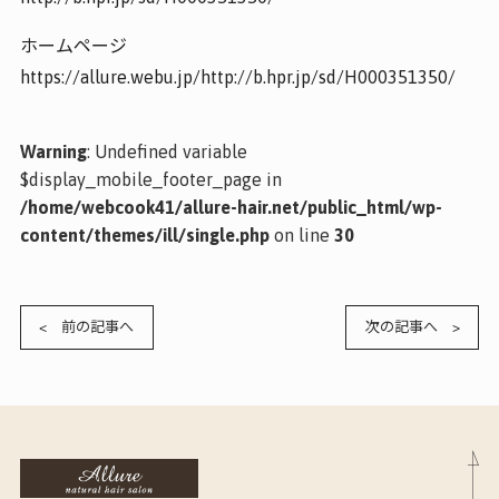
ホームページ
https://allure.webu.jp/http://b.hpr.jp/sd/H000351350/
Warning
: Undefined variable
$display_mobile_footer_page in
/home/webcook41/allure-hair.net/public_html/wp-
content/themes/ill/single.php
on line
30
< 前の記事へ
次の記事へ >